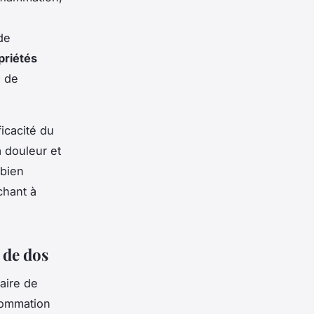
de
priétés
e de
icacité du
a douleur et
 bien
chant à
 de dos
aire de
sommation