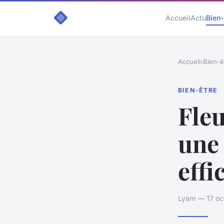
Accueil
Actu
Bien-
Accueil
›
Bien-ê
BIEN-ÊTRE
Fleu
une 
effi
Lyam — 17 oc