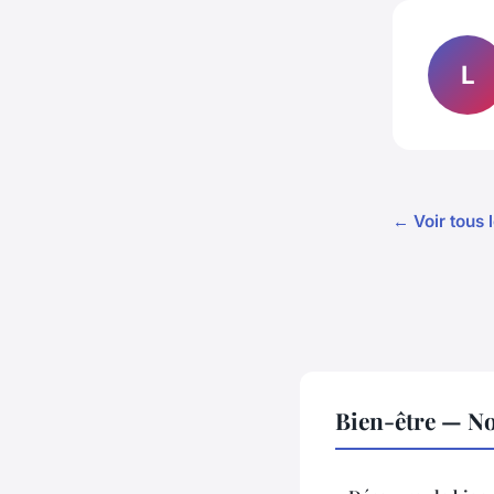
L
← Voir tous l
Bien-être — No