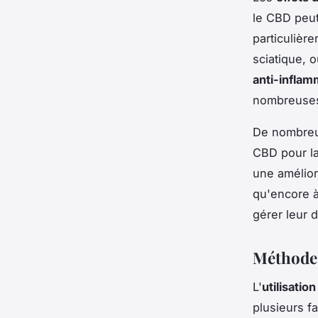
le CBD peut
particulièr
sciatique, 
anti-infla
nombreuses 
De nombreux
CBD pour la 
une amélior
qu'encore à
gérer leur 
Méthodes
L'
utilisatio
plusieurs 