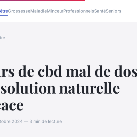
être
Grossesse
Maladie
Minceur
Professionnels
Santé
Seniors
tre
rs de cbd mal de dos
solution naturelle
cace
tobre 2024 — 3 min de lecture