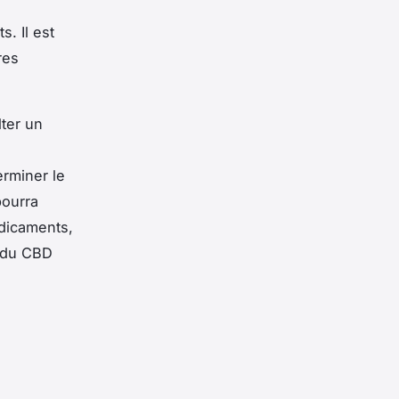
. Il est
res
lter un
rminer le
pourra
édicaments,
n du CBD