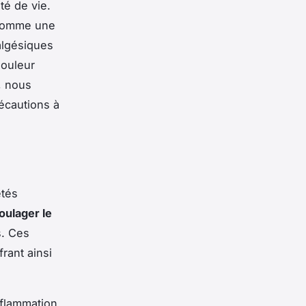
té de vie.
 comme une
algésiques
douleur
, nous
récautions à
étés
oulager le
s. Ces
rant ainsi
nflammation,