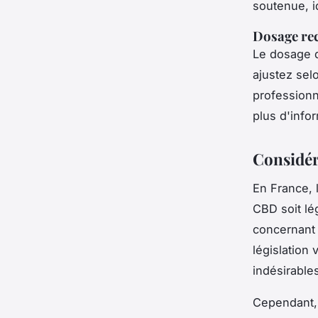
soutenue, i
Dosage re
Le dosage d
ajustez selo
professionn
plus d'inf
Considér
En France, 
CBD soit lég
concernant 
législation
indésirable
Cependant, 