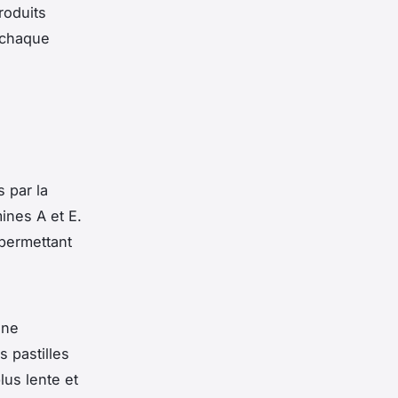
roduits
 chaque
 par la
ines A et E.
 permettant
une
s pastilles
lus lente et