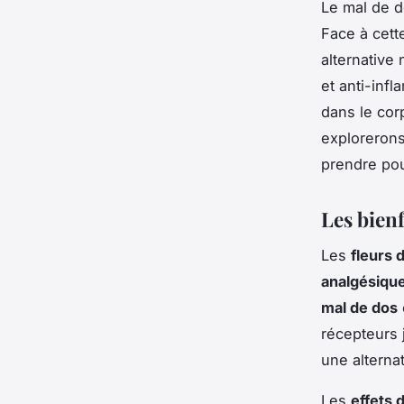
Le mal de d
Face à cett
alternative
et anti-inf
dans le cor
explorerons
prendre pour
Les bienf
Les
fleurs 
analgésique
mal de dos
récepteurs j
une alternat
Les
effets 