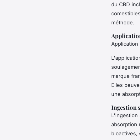
du CBD inclu
comestibles
méthode.
Applicatio
Application
L'applicati
soulagement
marque fran
Elles peuve
une absorpt
Ingestion 
L'ingestion
absorption 
bioactives, 