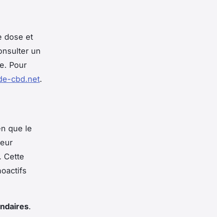
e dose et
Consulter un
e. Pour
de-cbd.net
.
n que le
ueur
. Cette
hoactifs
ondaires
.