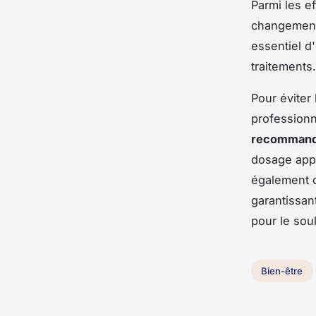
Parmi les e
changements
essentiel d
traitements.
Pour éviter
professionn
recommanda
dosage appr
également c
garantissan
pour le sou
Bien-être