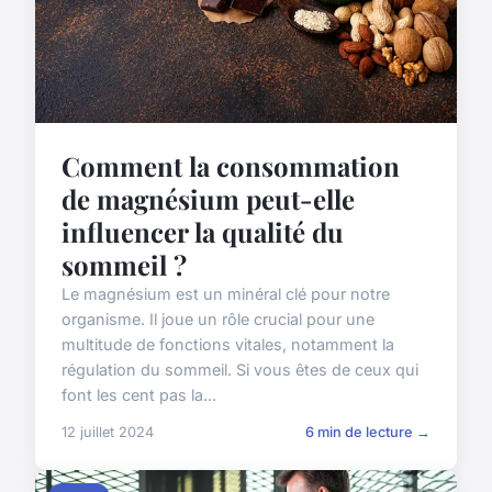
Comment la consommation
de magnésium peut-elle
influencer la qualité du
sommeil ?
Le magnésium est un minéral clé pour notre
organisme. Il joue un rôle crucial pour une
multitude de fonctions vitales, notamment la
régulation du sommeil. Si vous êtes de ceux qui
font les cent pas la...
12 juillet 2024
6 min de lecture →