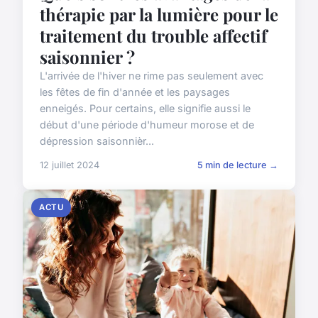
thérapie par la lumière pour le
traitement du trouble affectif
saisonnier ?
L'arrivée de l'hiver ne rime pas seulement avec
les fêtes de fin d'année et les paysages
enneigés. Pour certains, elle signifie aussi le
début d'une période d'humeur morose et de
dépression saisonnièr...
12 juillet 2024
5 min de lecture →
ACTU