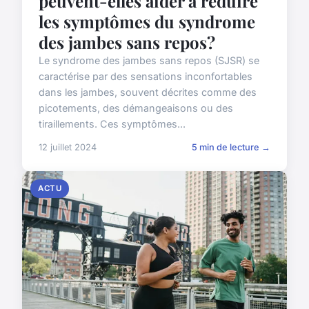
peuvent-elles aider à réduire
les symptômes du syndrome
des jambes sans repos?
Le syndrome des jambes sans repos (SJSR) se
caractérise par des sensations inconfortables
dans les jambes, souvent décrites comme des
picotements, des démangeaisons ou des
tiraillements. Ces symptômes...
12 juillet 2024
5 min de lecture →
ACTU