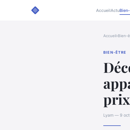
Accueil
Actu
Bien-
Accueil
›
Bien-ê
BIEN-ÊTRE
Déco
appa
prix
Lyam — 9 oct