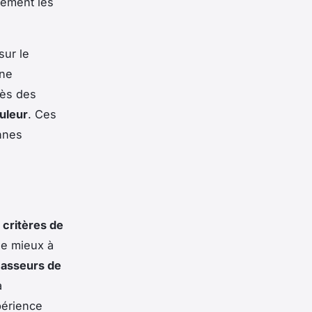
cement les
sur le
une
rès des
uleur
. Ces
onnes
x
critères de
 le mieux à
masseurs de
a
périence