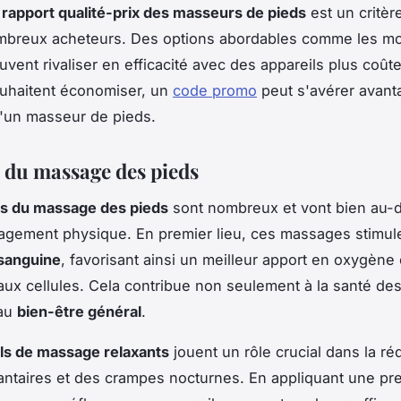
e
rapport qualité-prix des masseurs de pieds
est un critère
mbreux acheteurs. Des options abordables comme les m
vent rivaliser en efficacité avec des appareils plus coût
ouhaitent économiser, un
code promo
peut s'avérer avant
d'un masseur de pieds.
s du massage des pieds
ts du massage des pieds
sont nombreux et vont bien au-d
agement physique. En premier lieu, ces massages stimule
 sanguine
, favorisant ainsi un meilleur apport en oxygène 
aux cellules. Cela contribue non seulement à la santé des
 au
bien-être général
.
ls de massage relaxants
jouent un rôle crucial dans la ré
antaires et des crampes nocturnes. En appliquant une pr