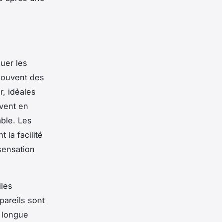
guer les
 souvent des
, idéales
vent en
able. Les
 la facilité
 sensation
iles
pareils sont
 longue