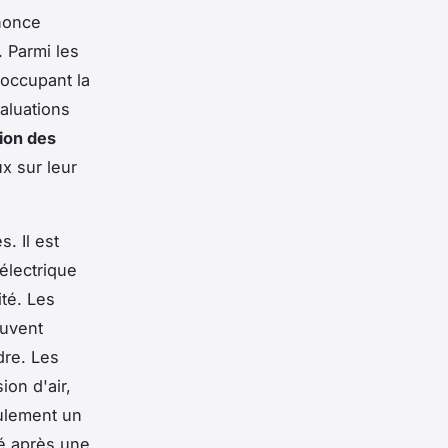
nonce
 Parmi les
 occupant la
aluations
ion des
ux sur leur
. Il est
électrique
ité. Les
uvent
dre. Les
on d'air,
eulement un
é après une