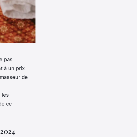
ne pas
t à un prix
e masseur de
 les
 de ce
 2024