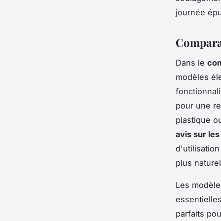
journée épu
Comparat
Dans le
com
modèles éle
fonctionnal
pour une re
plastique ou
avis sur le
d'utilisati
plus nature
Les modèles
essentielle
parfaits po