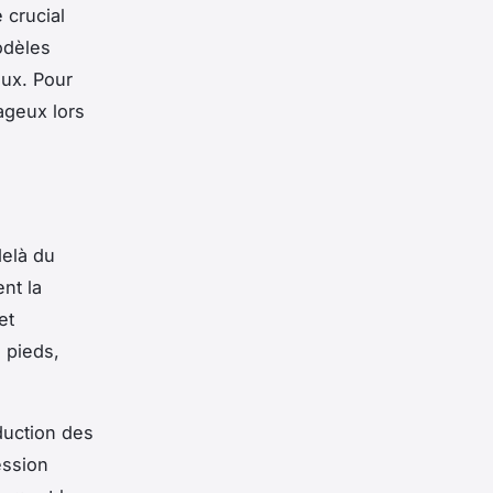
 crucial
odèles
eux. Pour
ageux lors
elà du
nt la
et
 pieds,
duction des
ession