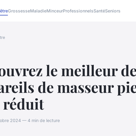
être
Grossesse
Maladie
Minceur
Professionnels
Santé
Seniors
tre
uvrez le meilleur d
reils de masseur pi
 réduit
obre 2024 — 4 min de lecture