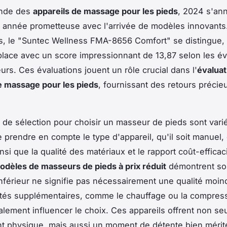
onde des
appareils de massage pour les pieds
, 2024 s'an
année prometteuse avec l'arrivée de modèles innovants.
rs, le "Suntec Wellness FMA-8656 Comfort" se distingue,
lace avec un score impressionnant de 13,87 selon les év
eurs. Ces évaluations jouent un rôle crucial dans l'
évaluat
e massage pour les pieds
, fournissant des retours précie
s de sélection pour choisir un masseur de pieds sont variés
e prendre en compte le type d'appareil, qu'il soit manuel, 
nsi que la qualité des matériaux et le rapport coût-efficac
odèles de masseurs de pieds à prix réduit
démontrent so
inférieur ne signifie pas nécessairement une qualité moin
ités supplémentaires, comme le chauffage ou la compressi
lement influencer le choix. Ces appareils offrent non s
t physique, mais aussi un moment de détente bien mérit