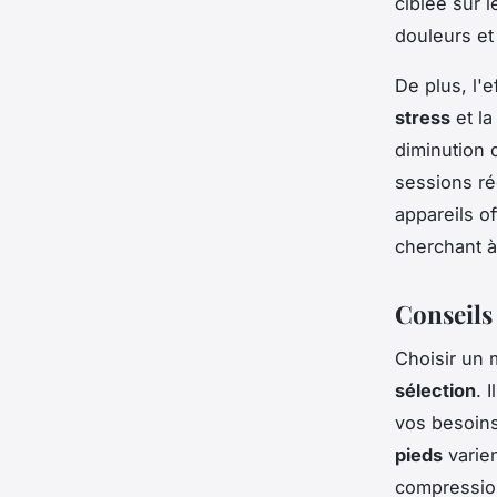
ciblée sur 
douleurs et 
De plus, l'
stress
et l
diminution 
sessions r
appareils o
cherchant à
Conseils
Choisir un 
sélection
. 
vos besoins
pieds
varien
compression