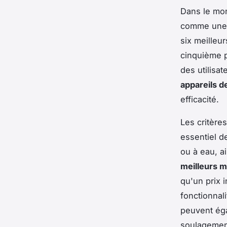
Dans le m
comme une 
six meilleu
cinquième p
des utilisat
appareils d
efficacité.
Les critère
essentiel d
ou à eau, ai
meilleurs m
qu'un prix 
fonctionnal
peuvent éga
soulagemen