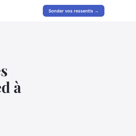
Sonder vos ressentis →
es
ed à