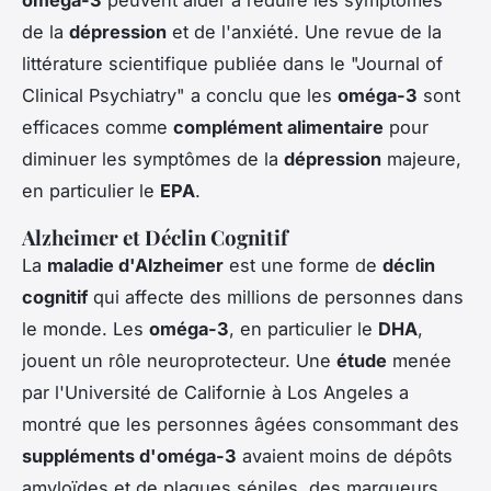
oméga-3
peuvent aider à réduire les symptômes
de la
dépression
et de l'anxiété. Une revue de la
littérature scientifique publiée dans le "Journal of
Clinical Psychiatry" a conclu que les
oméga-3
sont
efficaces comme
complément alimentaire
pour
diminuer les symptômes de la
dépression
majeure,
en particulier le
EPA
.
Alzheimer et Déclin Cognitif
La
maladie d'Alzheimer
est une forme de
déclin
cognitif
qui affecte des millions de personnes dans
le monde. Les
oméga-3
, en particulier le
DHA
,
jouent un rôle neuroprotecteur. Une
étude
menée
par l'Université de Californie à Los Angeles a
montré que les personnes âgées consommant des
suppléments d'oméga-3
avaient moins de dépôts
amyloïdes et de plaques séniles, des marqueurs