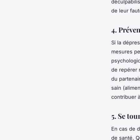
déculpabili
de leur fau
4. Préve
Si la dépre
mesures peu
psychologiq
de repérer 
du partenai
sain (alimen
contribuer 
5. Se tou
En cas de d
de santé. Q