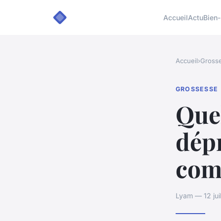
Accueil
Actu
Bien-
Accueil
›
Gross
GROSSESSE
Quel
dép
com
Lyam — 12 jui