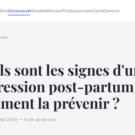
être
Grossesse
Maladie
Minceur
Professionnels
Santé
Seniors
esse
s sont les signes d'
ression post-partum
ment la prévenir ?
llet 2024 — 5 min de lecture