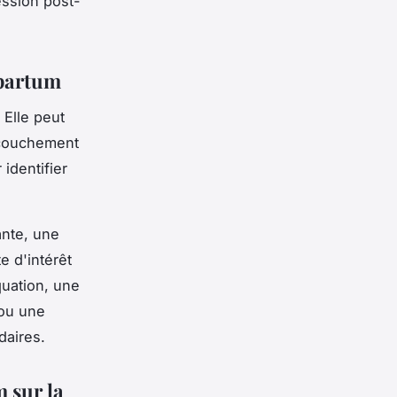
ession post-
-partum
 Elle peut
ccouchement
identifier
ante, une
e d'intérêt
quation, une
 ou une
daires.
 sur la