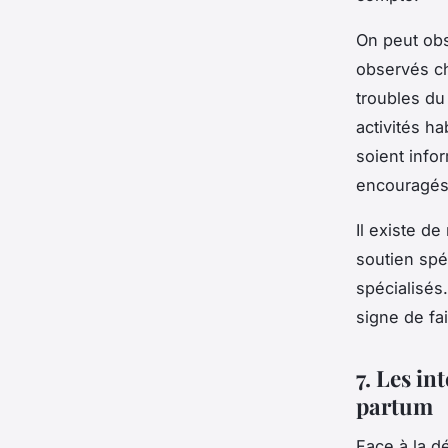
On peut obs
observés c
troubles du 
activités ha
soient infor
encouragés 
Il existe 
soutien spé
spécialisés
signe de fa
7. Les i
partum
Face à la d