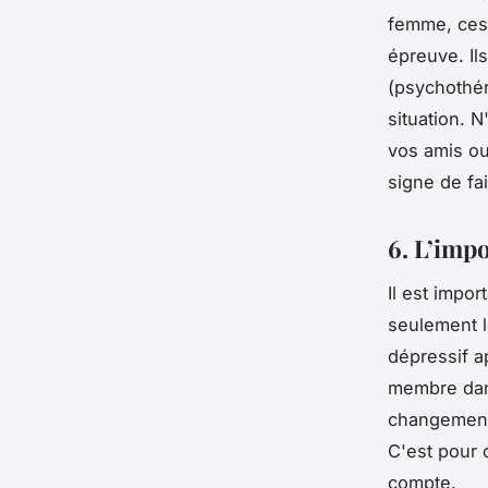
femme, ces 
épreuve. Il
(psychothér
situation. N
vos amis ou
signe de fa
6. L’imp
Il est impo
seulement l
dépressif a
membre dans
changements
C'est pour 
compte.