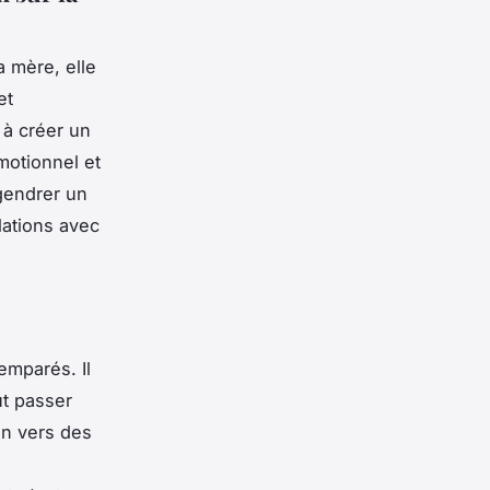
 mère, elle
et
 à créer un
motionnel et
gendrer un
lations avec
emparés. Il
ut passer
on vers des