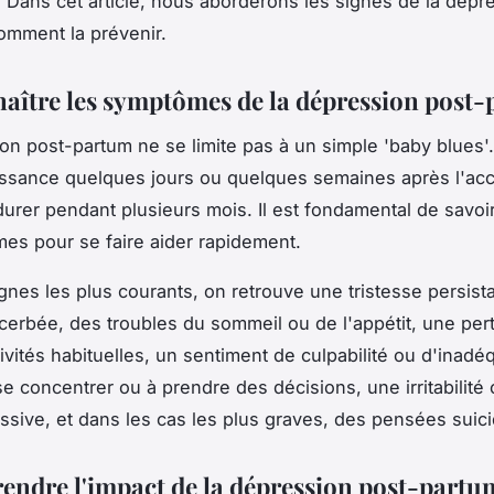
 Dans cet article, nous aborderons les signes de la dépr
omment la prévenir.
naître les symptômes de la dépression post
on post-partum ne se limite pas à un simple 'baby blues'.
issance quelques jours ou quelques semaines après l'a
durer pendant plusieurs mois. Il est fondamental de savoir 
es pour se faire aider rapidement.
ignes les plus courants, on retrouve une tristesse persist
cerbée, des troubles du sommeil ou de l'appétit, une pert
tivités habituelles, un sentiment de culpabilité ou d'inadé
 se concentrer ou à prendre des décisions, une irritabilité
ssive, et dans les cas les plus graves, des pensées suici
endre l'impact de la dépression post-partum