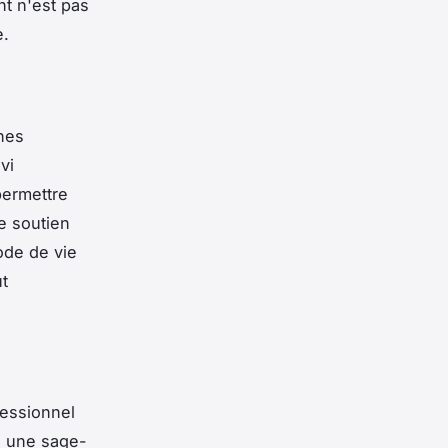
nt n'est pas
e.
ines
vi
permettre
e soutien
ode de vie
ut
fessionnel
u une sage-