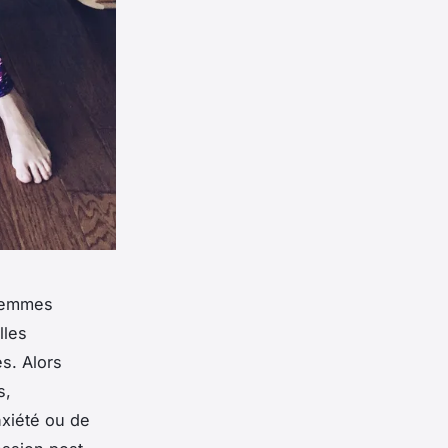
 femmes
lles
s. Alors
s,
nxiété ou de