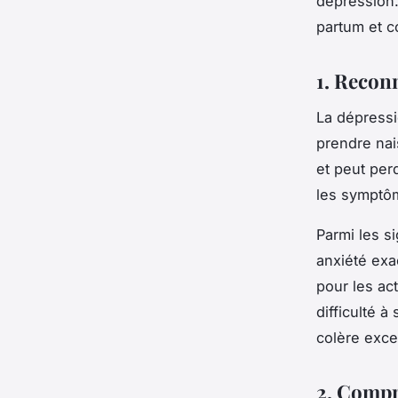
dépression.
partum et c
1. Recon
La dépressi
prendre na
et peut per
les symptôm
Parmi les s
anxiété exa
pour les ac
difficulté à
colère exce
2. Compr