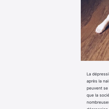
La dépress
après la na
peuvent se 
que la soci
nombreuses 