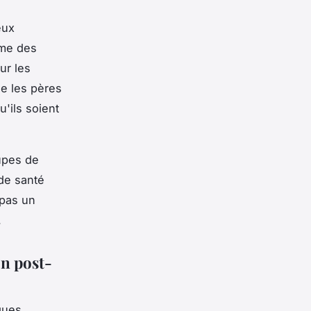
eux
mme des
ur les
que les pères
u'ils soient
upes de
de santé
 pas un
.
on post-
ques