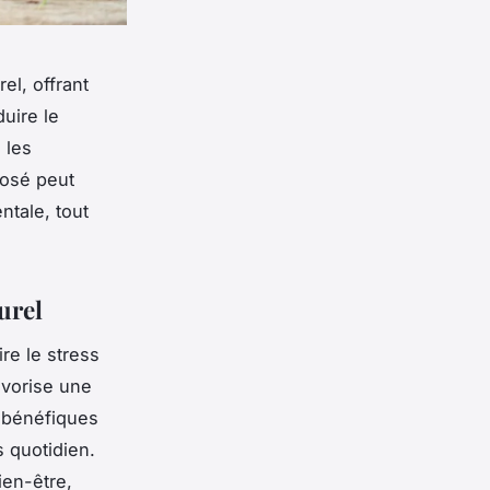
el, offrant
uire le
 les
posé peut
ntale, tout
urel
ire le stress
avorise une
t bénéfiques
s quotidien.
ien-être,