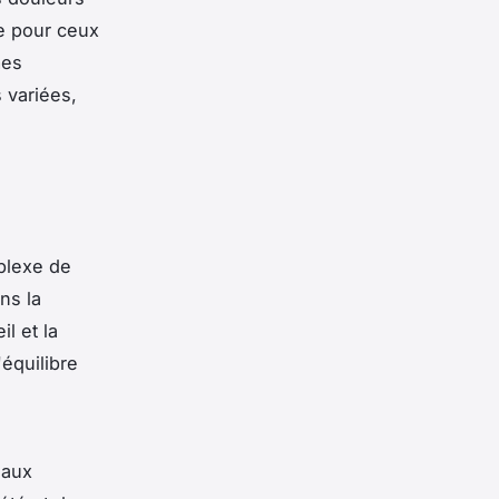
le pour ceux
mes
 variées,
plexe de
ns la
l et la
équilibre
 aux