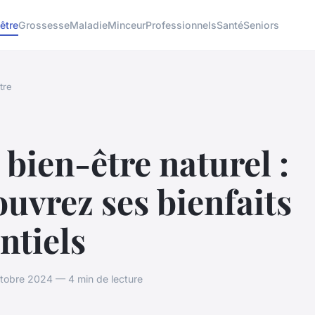
être
Grossesse
Maladie
Minceur
Professionnels
Santé
Seniors
tre
bien-être naturel :
uvrez ses bienfaits
ntiels
tobre 2024 — 4 min de lecture