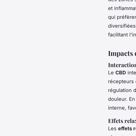
et inflamma
qui préfère
diversifiée
facilitant l
Impacts 
Interactio
Le
CBD
int
récepteurs 
régulation 
douleur. En
interne, fa
Effets rel
Les
effets 