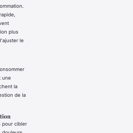
sommation.
rapide,
vent
ion plus
'ajuster le
 consommer
t une
chent la
estion de la
ation
 pour cibler
s douleurs