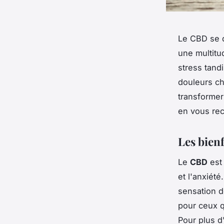
Le CBD se d
une multitu
stress tandi
douleurs c
transformer
en vous rec
Les bienf
Le
CBD
est
et l'anxiét
sensation d
pour ceux q
Pour plus d