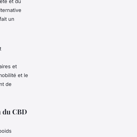
été et du
lternative
fait un
t
aires et
obilité et le
nt de
on du CBD
poids