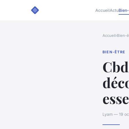
Accueil
Actu
Bien-
Accueil
›
Bien-ê
BIEN-ÊTRE
Cbd 
déco
esse
Lyam — 19 oc