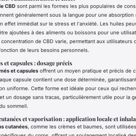
 de CBD
sont parmi les formes les plus populaires de con
ennent généralement sous la langue pour une absorption 
n effet immédiat sur le stress et l'anxiété. Les huiles peu
tre ajoutées à des aliments ou boissons pour une utilisat
 concentration de CBD varie, permettant aux utilisateurs d
onction de leurs besoins personnels.
et capsules : dosage précis
més et capsules
offrent un moyen pratique et précis de
que capsule contient une dose déterminée, garantissan
ion uniforme. Cette forme est idéale pour ceux qui recher
t un dosage sans tracas, particulièrement utile pour la g
 du sommeil.
utanées et vaporisation : application locale et inhal
ns cutanées
, comme les crèmes et baumes, sont utilisées
pécifiques du corps, offrant un soulagement localisé de