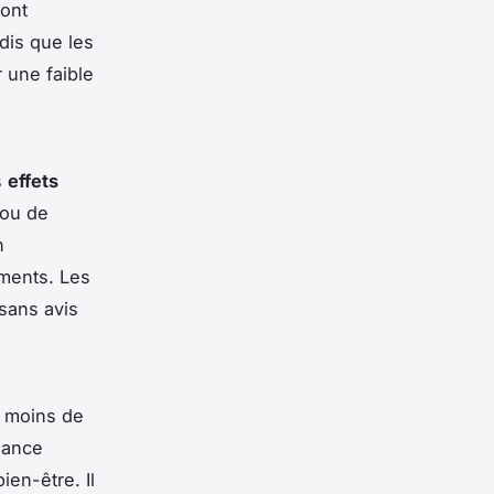
sont
dis que les
 une faible
s
effets
 ou de
n
ements. Les
 sans avis
e moins de
dance
en-être. Il