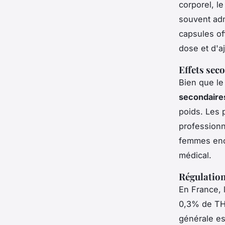
corporel, le
souvent adm
capsules of
dose et d'a
Effets sec
Bien que le
secondaire
poids. Les
professionn
femmes ence
médical.
Régulation
En France, 
0,3% de THC
générale es