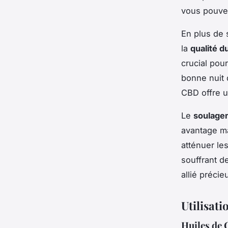
vous pouve
En plus de 
la
qualité d
crucial pou
bonne nuit 
CBD offre u
Le
soulage
avantage ma
atténuer le
souffrant d
allié précie
Utilisat
Huiles de 