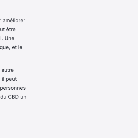
r améliorer
ut être
l. Une
que, et le
 autre
il peut
x personnes
t du CBD un