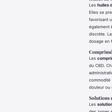
Les
huiles
Elles se pr
favorisant u
également ê
discrète. La
dosage en f
Comprimés 
Les
compri
du CBD. Cha
administrat
commodité e
douleur ou
Solutions c
Les
solutio
des zones s