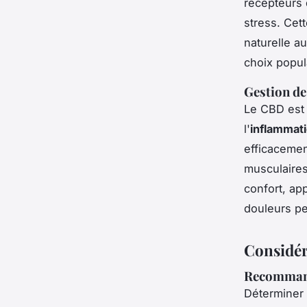
récepteurs 
stress. Cett
naturelle au
choix popul
Gestion de
Le CBD est 
l'
inflammat
efficacemen
musculaires.
confort, ap
douleurs pe
Considér
Recommand
Déterminer