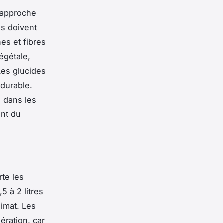
e approche
es doivent
nes et fibres
égétale,
 Les glucides
durable.
s dans les
ent du
rte les
5 à 2 litres
limat. Les
ration, car