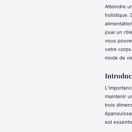
Atteindre u
holistique.
alimentatio
joue un rôl
vous pouvez
votre corps
mode de vie
Introduct
L'importan
maintenir u
trois dimen
épanouissan
est essenti