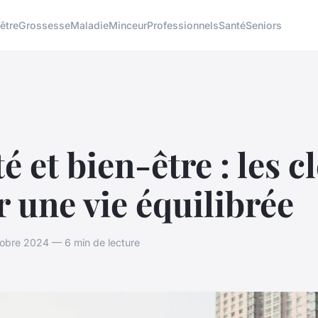
être
Grossesse
Maladie
Minceur
Professionnels
Santé
Seniors
é et bien-être : les c
 une vie équilibrée
obre 2024 — 6 min de lecture