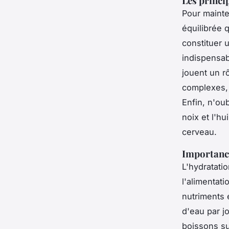
Les princi
Pour maint
équilibrée 
constituer u
indispensab
jouent un rô
complexes, 
Enfin, n'ou
noix et l'hu
cerveau.
Importance
L'hydratatio
l'alimentati
nutriments e
d'eau par jo
boissons su