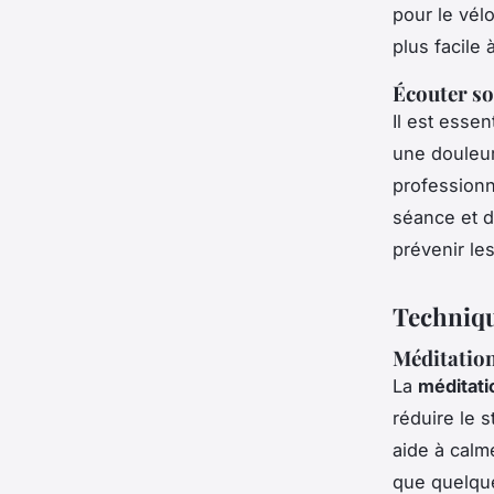
pour le vélo
plus facile 
Écouter so
Il est esse
une douleur
professionn
séance et d
prévenir le
Techniqu
Méditation
La
méditati
réduire le 
aide à calm
que quelque