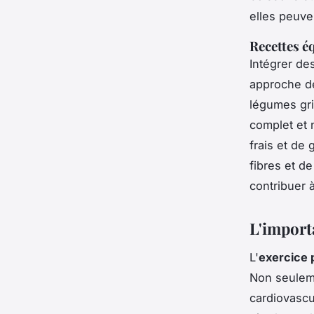
elles peuve
Recettes é
Intégrer de
approche de
légumes gri
complet et n
frais et de
fibres et d
contribuer 
L'importa
L'
exercice 
Non seuleme
cardiovascu