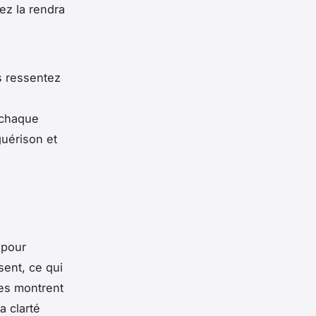
mez la rendra
us ressentez
 chaque
guérison et
 pour
sent, ce qui
des montrent
a clarté