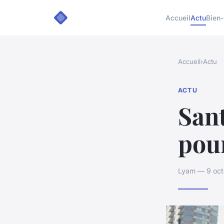
Accueil
Actu
Bien-
Accueil
›
Actu
ACTU
Sant
pour
Lyam — 9 oct