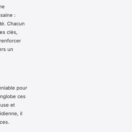
che
saine :
ité. Chacun
es clés,
renforcer
ers un
éniable pour
nglobe ces
euse et
dienne, il
aces.