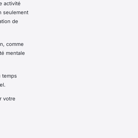
 activité
on seulement
ation de
ion, comme
rté mentale
du temps
el.
r votre