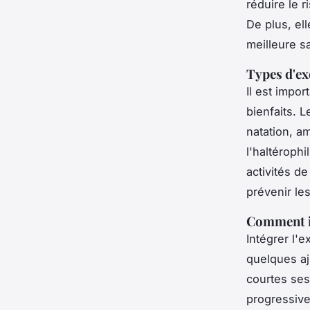
réduire le 
De plus, ell
meilleure s
Types d'ex
Il est impo
bienfaits. 
natation, a
l'haltéroph
activités de
prévenir le
Comment in
Intégrer l'
quelques a
courtes se
progressive