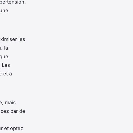
ypertension.
 une
ximiser les
u la
 que
. Les
e et à
e, mais
ncez par de
ur et optez