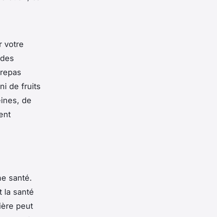
r votre
 des
 repas
ni de fruits
éines, de
ent
ne santé.
t la santé
ière peut