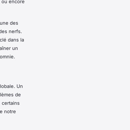
, ou encore
'une des
des nerfs.
clé dans la
aîner un
somnie.
lobale. Un
blèmes de
 certains
e notre