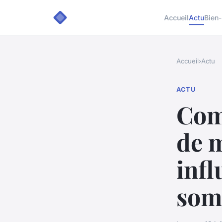
Accueil
Actu
Bien-
Accueil
›
Actu
ACTU
Com
de 
infl
som