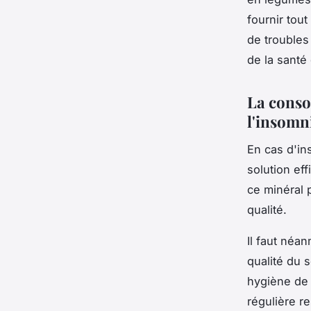
fournir tou
de troubles
de la santé
La conso
l'insomni
En cas d'in
solution ef
ce minéral 
qualité.
Il faut néa
qualité du 
hygiène de 
régulière re