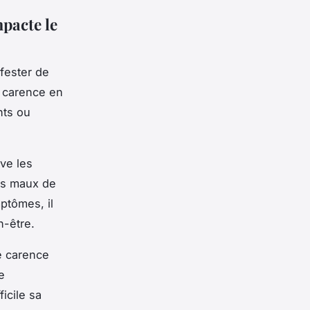
pacte le
fester de
a carence en
nts ou
ve les
les maux de
ptômes, il
n-être.
e carence
e
icile sa