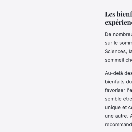
Les bien
expérien
De nombreu
sur le somm
Sciences, l
sommeil che
Au-delà de
bienfaits d
favoriser l
semble être
unique et c
une autre. 
recommandé 