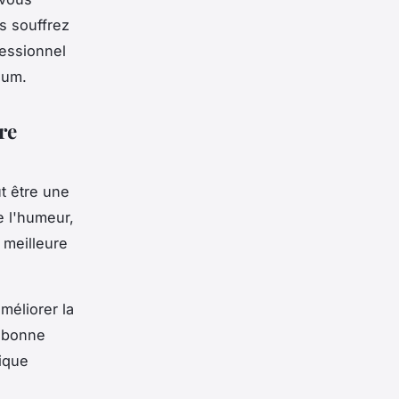
s souffrez
fessionnel
ium.
re
t être une
e l'humeur,
 meilleure
méliorer la
e bonne
sique