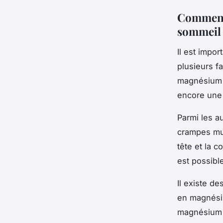
Comment 
sommeil
Il est impo
plusieurs f
magnésium p
encore une 
Parmi les 
crampes musc
tête et la 
est possibl
Il existe d
en magnésiu
magnésium es