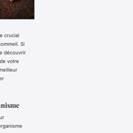
e crucial
sommeil. Si
de découvrir
de votre
meilleur
er
ganisme
ur
 organisme