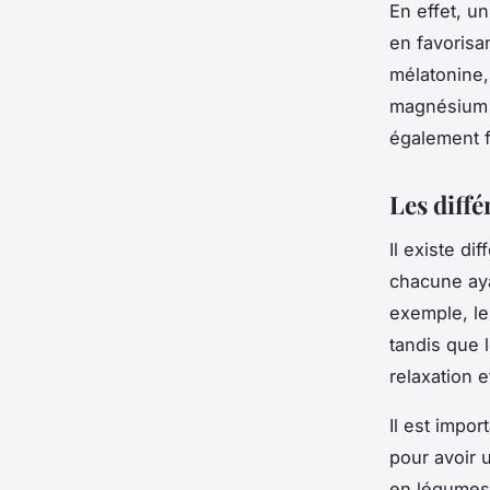
En effet, u
en favorisa
mélatonine,
magnésium a
également f
Les diff
Il existe 
chacune aya
exemple, le
tandis que 
relaxation e
Il est impo
pour avoir 
en légumes 