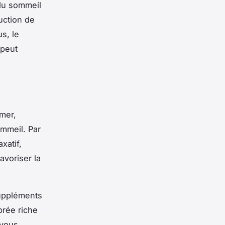
 du sommeil
uction de
s, le
 peut
mer,
ommeil. Par
xatif,
avoriser la
suppléments
brée riche
 vous