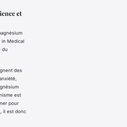
ience et
 magnésium
 in Medical
é du
ignent des
anxiété,
magnésium
anisme est
nner pour
 il est donc