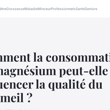
être
Grossesse
Maladie
Minceur
Professionnels
Santé
Seniors
ment la consommat
magnésium peut-elle
uencer la qualité du
meil ?