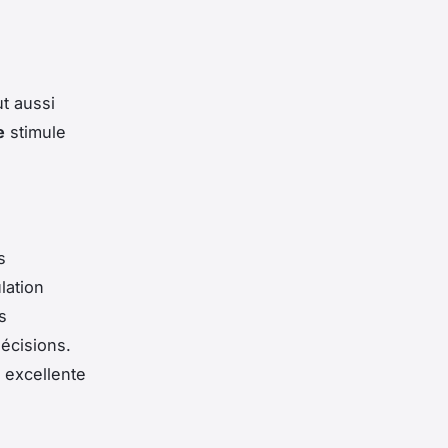
t aussi
e
stimule
s
lation
s
décisions.
 excellente