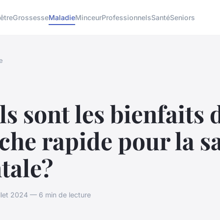
être
Grossesse
Maladie
Minceur
Professionnels
Santé
Seniors
e
s sont les bienfaits d
he rapide pour la s
tale?
llet 2024 — 6 min de lecture