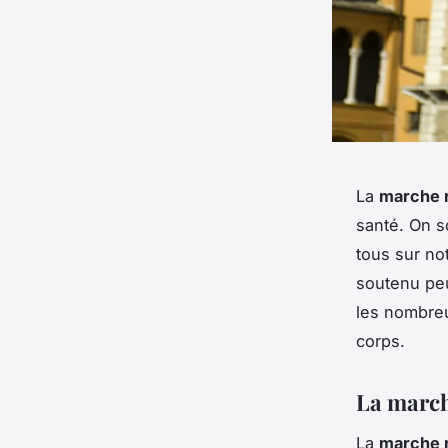
La
marche 
santé. On s
tous sur no
soutenu peu
les nombr
corps.
La march
La
marche 