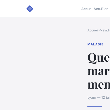
Accueil
Actu
Bien-
Accueil
›
Maladi
MALADIE
Quel
marc
men
Lyam — 12 jui