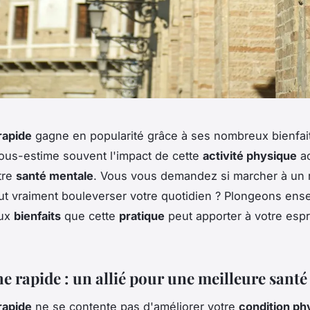
rapide
gagne en popularité grâce à ses nombreux bienfait
ous-estime souvent l'impact de cette
activité physique
ac
tre
santé mentale
. Vous vous demandez si marcher à un
t vraiment bouleverser votre quotidien ? Plongeons en
eux
bienfaits
que cette
pratique
peut apporter à votre espri
e rapide : un allié pour une meilleure sant
rapide
ne se contente pas d'améliorer votre
condition ph