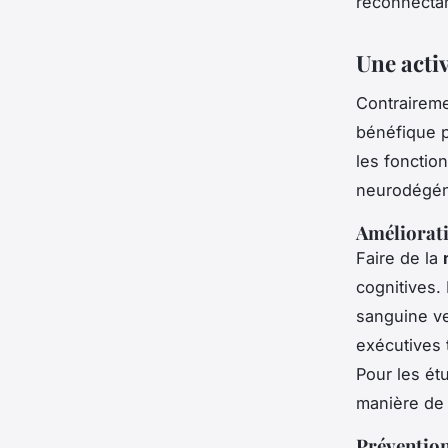
reconnecta
Une activ
Contraireme
bénéfique p
les fonctio
neurodégén
Améliorati
Faire de la
cognitives.
sanguine ve
exécutives t
Pour les ét
manière de 
Prévention