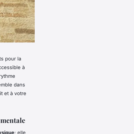
s pour la
cessible à
 rythme
semble dans
t et à votre
é mentale
ysique
; elle