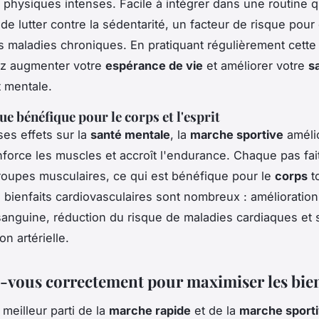
és physiques intenses. Facile à intégrer dans une routine 
de lutter contre la sédentarité, un facteur de risque pour
maladies chroniques. En pratiquant régulièrement cett
z augmenter votre
espérance de vie
et améliorer votre
s
 mentale.
e bénéfique pour le corps et l'esprit
ses effets sur la
santé mentale
, la
marche sportive
amélio
nforce les muscles et accroît l'endurance. Chaque pas fait 
roupes musculaires, ce qui est bénéfique pour le
corps
to
s bienfaits cardiovasculaires sont nombreux : amélioration
 sanguine, réduction du risque de maladies cardiaques et s
on artérielle.
-vous correctement pour maximiser les bien
e meilleur parti de la
marche rapide
et de la
marche sport