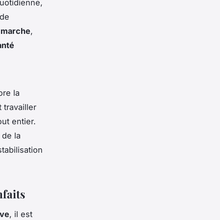
quotidienne,
 de
e
marche
,
anté
re la
travailler
ut entier.
 de la
tabilisation
faits
ive
, il est