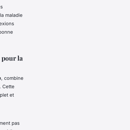
es
la maladie
nexions
 bonne
 pour la
e
, combine
. Cette
let et
iment pas