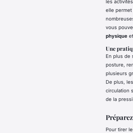
les activit
elle permet 
nombreuses 
vous pouve
physique
et
Une pratiqu
En plus de 
posture, re
plusieurs g
De plus, le
circulation
de la pressi
Préparez
Pour tirer l