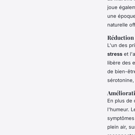
joue égalem
une époque
naturelle o
Réduction d
L'un des pr
stress
et l'
libère des 
de bien-êtr
sérotonine,
Améliorati
En plus de 
l'humeur. L
symptômes d
plein air, 