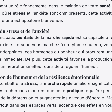
ent un rôle fondamental dans le maintien de votre
santé
 où le
stress
et l'anxiété sont omniprésents, cette
activi
ffre une échappatoire bienvenue.
u stress et de l'anxiété
incipaux
bienfaits
de la
marche rapide
est sa capacité à r
anxiété. Lorsque vous marchez à un rythme soutenu, votr
endorphines, ces hormones du bonheur qui procurent un
e immédiate. De plus, cette
activité
favorise la productio
 un neurotransmetteur qui aide à réguler l'humeur.
on de l'humeur et de la résilience émotionnelle
combattre le
stress
, la
marche rapide
améliore significat
es recherches montrent que cette
pratique
régulière peut
e la dépression et augmenter les niveaux d'énergie. M
surtout dans des espaces verts, accentue ces effets en vo