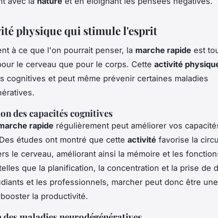
nt avec la
nature
et en éloignant les pensées négatives.
ité physique qui stimule l'esprit
nt à ce que l'on pourrait penser, la
marche rapide
est tou
our le cerveau que pour le corps. Cette
activité physiqu
ns cognitives et peut même prévenir certaines maladies
ératives.
on des capacités cognitives
marche rapide
régulièrement peut améliorer vos capacité
 Des études ont montré que cette
activité
favorise la circu
rs le cerveau, améliorant ainsi la mémoire et les fonction
elles que la planification, la concentration et la prise de 
udiants et les professionnels, marcher peut donc être une
booster la productivité.
 des maladies neurodégénératives