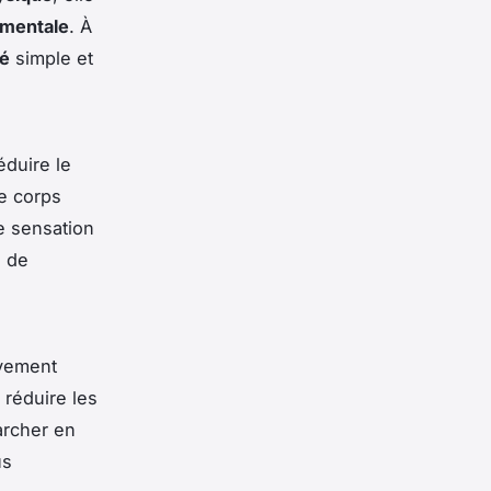
 mentale
. À
té
simple et
éduire le
e corps
e sensation
n de
ivement
 réduire les
archer en
us